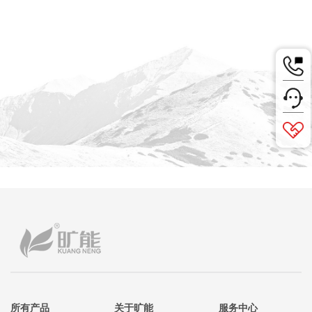
所有产品
关于旷能
服务中心